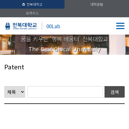
전북대학교
대학포털
오아시스
00Lab
꿈을 키우는 '행복 배움터' 전북대학교
The Best Glocal University
Patent