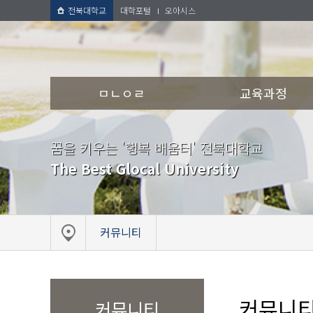
전북대학교
대학포털
오아시스
ㅁㄴㅇㄹ
교육과정
꿈을 키우는 '행복 배움터' 전북대학교
The Best Glocal University
커뮤니티
커뮤니
커뮤니티