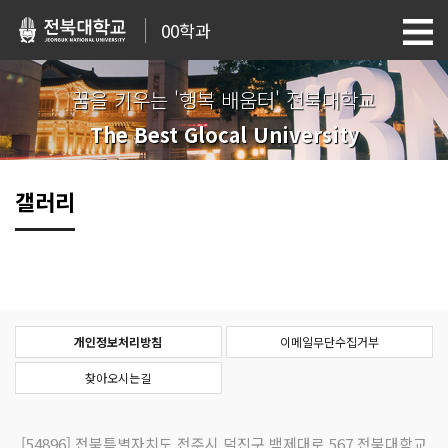
00학과
꿈을 키우는 '행복 배움터' 전북대학교
The Best Glocal University
갤러리
개인정보처리방침
이메일무단수집거부
찾아오시는길
[54896]
전북특별자치도 전주시 덕진구 백제대로 567 전북대학교