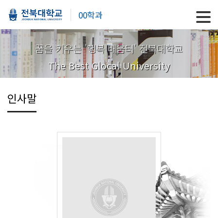
00학과
꿈을 키우는 '행복 배움터' 전북대학교
The Best Glocal University
인사말