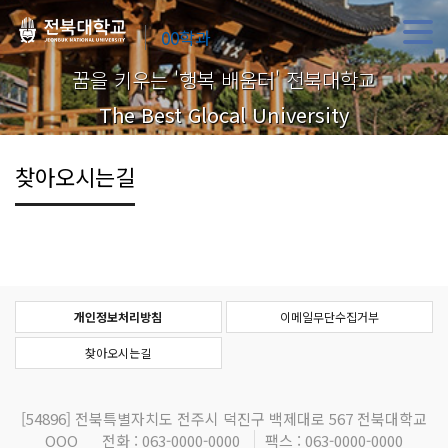
00학과
꿈을 키우는 '행복 배움터' 전북대학교
The Best Glocal University
찾아오시는길
개인정보처리방침
이메일무단수집거부
찾아오시는길
[54896]
전북특별자치도 전주시 덕진구 백제대로 567 전북대학교
OOO
전화 : 063-0000-0000
팩스 : 063-0000-0000