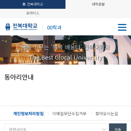
전북대학교
대학포털
오아시스
00학과
꿈을 키우는 '행복 배움터' 전북대학교
The Best Glocal University
동아리안내
개인정보처리방침
이메일무단수집거부
찾아오시는길