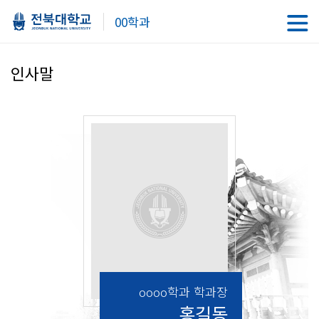
00학과
인사말
oooo학과 학과장
홍길동