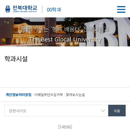
00학과
꿈을 키우는 '행복 배움터' 전북대학교
The Best Glocal University
학과시설
개인정보처리방침
이메일무단수집거부
찾아오시는길
[54896]