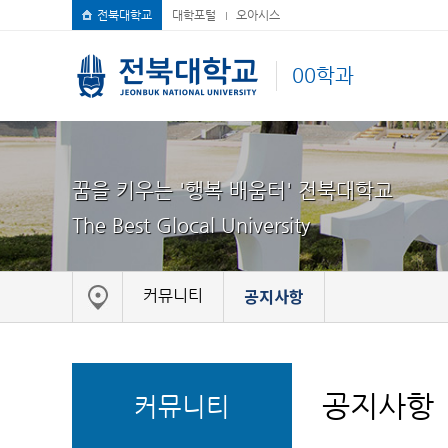
전북대학교
대학포털
오아시스
00학과
꿈을 키우는 '행복 배움터' 전북대학교
The Best Glocal University
공지사항
커뮤니티
공지사항
커뮤니티