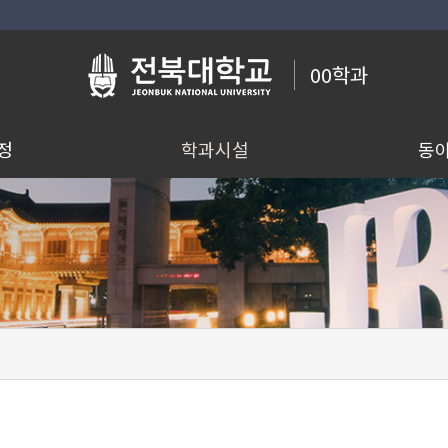
00학과
정
학과시설
동