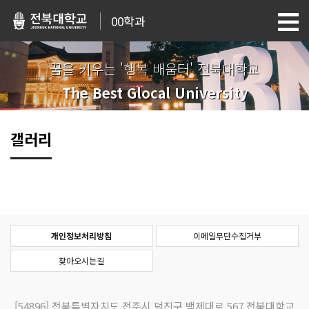
00학과
꿈을 키우는 '행복 배움터' 전북대학교
The Best Glocal University
갤러리
개인정보처리방침
이메일무단수집거부
찾아오시는길
[54896]
전북특별자치도 전주시 덕진구 백제대로 567 전북대학교