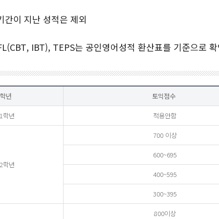
기간이 지난 성적은 제외
FL(CBT, IBT), TEPS는 공인영어성적 환산표를 기준으로 
학년
토익점수
1학년
적용안함
700 이상
600~695
2학년
400~595
300~395
800이상