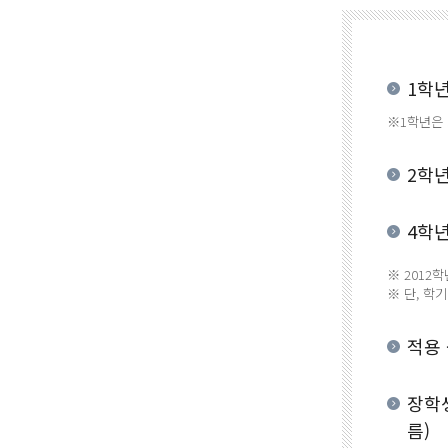
1학년
※
1학년은 
2학년
4학년
※ 2012
※ 단, 학
적용 
장학생
름)