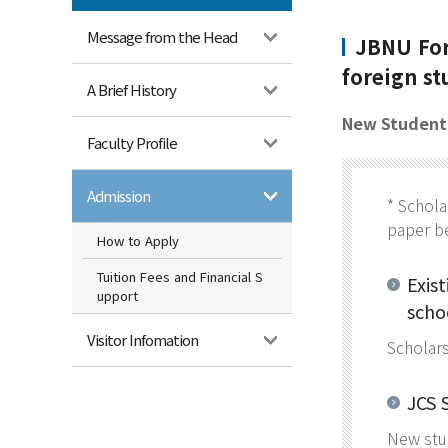
Message from the Head
JBNU For
foreign st
A Brief History
New Students:
Faculty Profile
Admission
* Schola
paper be
How to Apply
Tuition Fees and Financial S
Exis
upport
scho
Visitor Infomation
Scholars
JCS 
New stud