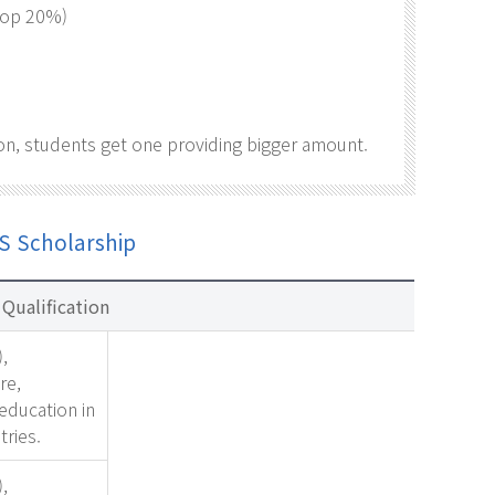
 top 20%)
on, students get one providing bigger amount.
S Scholarship
Qualification
,
re,
education in
tries.
,