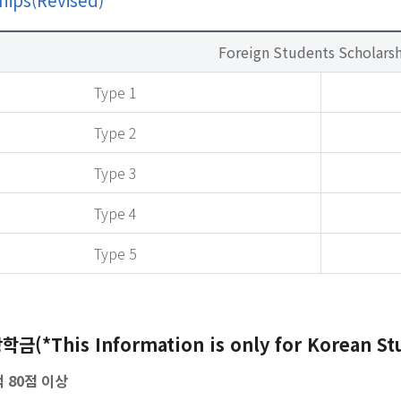
Foreign Students Scholars
Type 1
Type 2
Type 3
Type 4
Type 5
(*This Information is only for Korean St
적 80점 이상