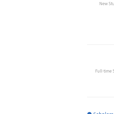
New St
Full-time
● Scholars