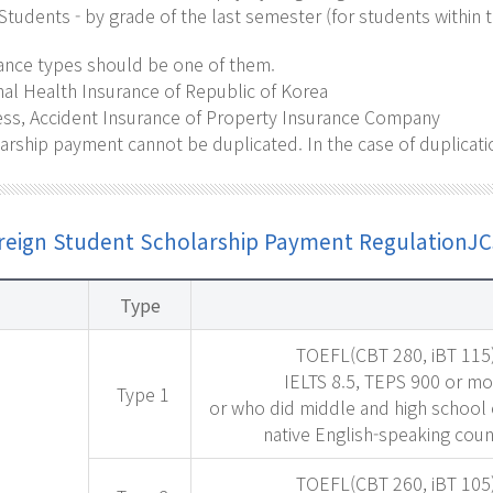
 Students - by grade of the last semester (for students within
ance types should be one of them.
nal Health Insurance of Republic of Korea
ess, Accident Insurance of Property Insurance Company
rship payment cannot be duplicated. In the case of duplicati
eign Student Scholarship Payment RegulationJC
Type
TOEFL(CBT 280, iBT 115)
IELTS 8.5, TEPS 900 or mo
Type 1
or who did middle and high school 
native English-speaking coun
TOEFL(CBT 260, iBT 105)