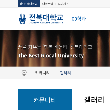
전북대학교
대학포털
오아시스
00학과
꿈을 키우는 '행복 배움터' 전북대학교
The Best Glocal University
커뮤니티
갤러리
갤러리
커뮤니티