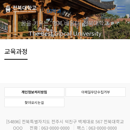
00학과
꿈을 키우는 '행복 배움터' 전북대학교
The Best Glocal University
교육과정
개인정보처리방침
이메일무단수집거부
찾아오시는길
[54896]
전북특별자치도 전주시 덕진구 백제대로 567 전북대학교
OOO
전화 : 063-0000-0000
팩스 : 063-0000-0000