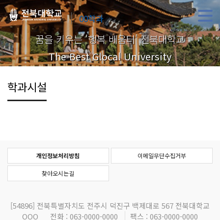
00학과
꿈을 키우는 '행복 배움터' 전북대학교
The Best Glocal University
학과시설
개인정보처리방침
이메일무단수집거부
찾아오시는길
[54896]
전북특별자치도 전주시 덕진구 백제대로 567 전북대학교
OOO
전화 : 063-0000-0000
팩스 : 063-0000-0000